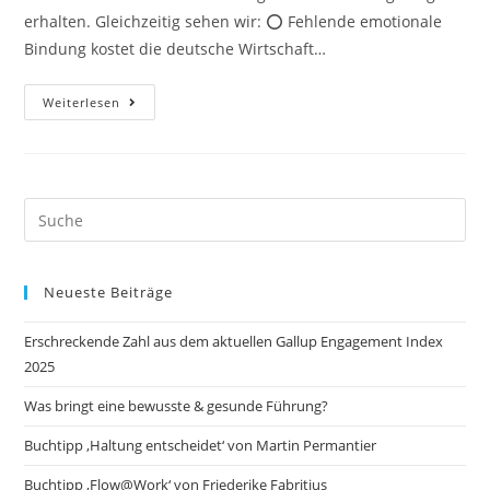
erhalten. Gleichzeitig sehen wir: ⭕️ Fehlende emotionale
Bindung kostet die deutsche Wirtschaft…
Erschreckende
Weiterlesen
Zahl
Aus
Dem
Aktuellen
Gallup
Engagement
Index
Search
2025
this
website
Neueste Beiträge
Erschreckende Zahl aus dem aktuellen Gallup Engagement Index
2025
Was bringt eine bewusste & gesunde Führung?
Buchtipp ‚Haltung entscheidet‘ von Martin Permantier
Buchtipp ‚Flow@Work‘ von Friederike Fabritius