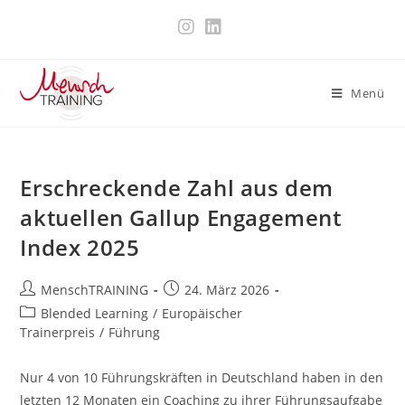
Zum
Inhalt
springen
Menü
Erschreckende Zahl aus dem
aktuellen Gallup Engagement
Index 2025
Beitrags-
Beitrag
MenschTRAINING
24. März 2026
Autor:
veröffentlicht:
Beitrags-
Blended Learning
/
Europäischer
Kategorie:
Trainerpreis
/
Führung
Nur 4 von 10 Führungskräften in Deutschland haben in den
letzten 12 Monaten ein Coaching zu ihrer Führungsaufgabe