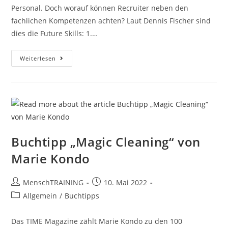
Personal. Doch worauf können Recruiter neben den
fachlichen Kompetenzen achten? Laut Dennis Fischer sind
dies die Future Skills: 1.…
Future
Weiterlesen
Skills
Buchtipp „Magic Cleaning“ von
Marie Kondo
Beitrags-
Beitrag
MenschTRAINING
10. Mai 2022
Autor:
veröffentlicht:
Beitrags-
Allgemein
/
Buchtipps
Kategorie:
Das TIME Magazine zählt Marie Kondo zu den 100