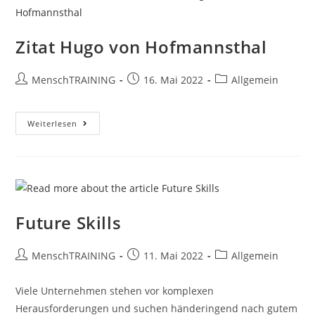
Zitat Hugo von Hofmannsthal
Beitrags-
Beitrag
Beitrags-
MenschTRAINING
16. Mai 2022
Allgemein
Autor:
veröffentlicht:
Kategorie:
Zitat
Weiterlesen
Hugo
Von
Hofmannsthal
Future Skills
Beitrags-
Beitrag
Beitrags-
MenschTRAINING
11. Mai 2022
Allgemein
Autor:
veröffentlicht:
Kategorie:
Viele Unternehmen stehen vor komplexen
Herausforderungen und suchen händeringend nach gutem