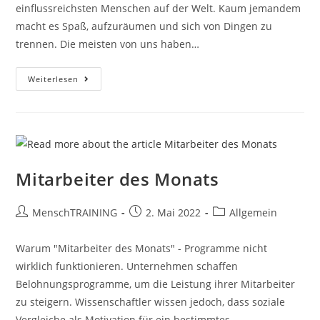
einflussreichsten Menschen auf der Welt. Kaum jemandem
macht es Spaß, aufzuräumen und sich von Dingen zu
trennen. Die meisten von uns haben…
Buchtipp
Weiterlesen
„Magic
Cleaning“
Von
Marie
Kondo
Mitarbeiter des Monats
Beitrags-
Beitrag
Beitrags-
MenschTRAINING
2. Mai 2022
Allgemein
Autor:
veröffentlicht:
Kategorie:
Warum "Mitarbeiter des Monats" - Programme nicht
wirklich funktionieren. Unternehmen schaffen
Belohnungsprogramme, um die Leistung ihrer Mitarbeiter
zu steigern. Wissenschaftler wissen jedoch, dass soziale
Vergleiche als Motivation für ein bestimmtes…