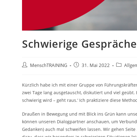
Schwierige Gespräche
Beitrags-
Beitrag
Beitrags-
MenschTRAINING
31. Mai 2022
Allge
Autor:
veröffentlicht:
Kategorie:
Kürzlich habe ich mit einer Gruppe von Führungskräft
zwei Tage lang ausgetauscht, diskutiert und viel geübt
schwierig wird – geht raus.‘ Ich praktiziere diese Method
Draußen in Bewegung und mit Blick ins Grün kann unse
können unseren Dialogpartner anschauen, um Verbunden
Gedanken) auch mal schweifen lassen. Wir gehen Seite
dazu, dass wir besonders in schwierigen Situationen le