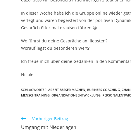
In dieser Woche habe ich die Gruppe online wieder getr
verlegt und waren begeistert von der positiven Dynam
Gespräch öfter mal draußen führen 😉
Wo führst du deine Gespräche am liebsten?
Worauf legst du besonderen Wert?
Ich freue mich über deine Gedanken in den Kommenta
Nicole
SCHLAGWÖRTER:
ARBEIT BESSER MACHEN
,
BUSINESS COACHING
,
CHAN
MENSCHTRAINING
,
ORGANISATIONSENTWICKLUNG
,
PERSONALENTWI
Weitere
Vorheriger Beitrag
Artikel
Umgang mit Niederlagen
ansehen