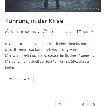
Führung in der Krise
Beitrags-
Beitrag
Beitrags-
MenschTRAINING
5. Oktober 2022
Allgemein
Autor:
veröffentlicht:
Kategorie:
STOPP !Noch eine Methode?Noch eine Theorie?Noch ein
Modell? Nein - danke. Zur Abwechslung wäre
Menschlichkeit (auch bzw. gerade im Business) angesagt.
Mir begegnen aktuell so viele Führungskräfte, die vor
lauter…
Führung
Weiterlesen
In
Der
Krise
1
2
3
Gehe zu