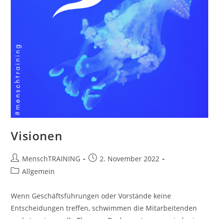
Visionen
Beitrags-
Beitrag
MenschTRAINING
2. November 2022
Autor:
veröffentlicht:
Beitrags-
Allgemein
Kategorie:
Wenn Geschäftsführungen oder Vorstände keine
Entscheidungen treffen, schwimmen die Mitarbeitenden