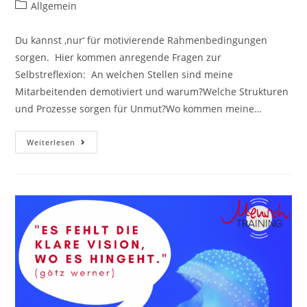
Autor:
veröffentlicht:
Beitrags-
Allgemein
Kategorie:
Du kannst ‚nur‘ für motivierende Rahmenbedingungen
sorgen. Hier kommen anregende Fragen zur
Selbstreflexion: An welchen Stellen sind meine
Mitarbeitenden demotiviert und warum?Welche Strukturen
und Prozesse sorgen für Unmut?Wo kommen meine…
Du
Weiterlesen
Kannst
Niemanden
Motivieren!