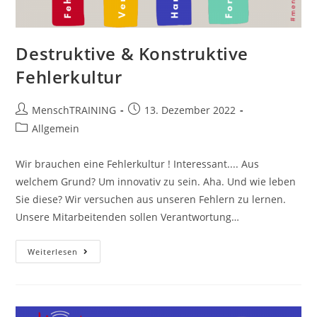
Destruktive & Konstruktive
Fehlerkultur
Beitrags-
Beitrag
MenschTRAINING
13. Dezember 2022
Autor:
veröffentlicht:
Beitrags-
Allgemein
Kategorie:
Wir brauchen eine Fehlerkultur ! Interessant.... Aus
welchem Grund? Um innovativ zu sein. Aha. Und wie leben
Sie diese? Wir versuchen aus unseren Fehlern zu lernen.
Unsere Mitarbeitenden sollen Verantwortung…
Destruktive
Weiterlesen
&
Konstruktive
Fehlerkultur