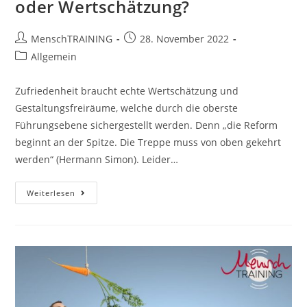
oder Wertschätzung?
Beitrags-
Beitrag
MenschTRAINING
28. November 2022
Autor:
veröffentlicht:
Beitrags-
Allgemein
Kategorie:
Zufriedenheit braucht echte Wertschätzung und
Gestaltungsfreiräume, welche durch die oberste
Führungsebene sichergestellt werden. Denn „die Reform
beginnt an der Spitze. Die Treppe muss von oben gekehrt
werden“ (Hermann Simon). Leider…
Mensch
Weiterlesen
Oder
Arbeitskraft?
Wert
Oder
Wertschätzung?