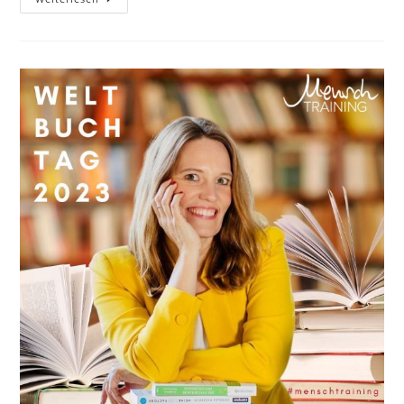
‚Das
Nilpferd‘
Von
Stephen
Fry