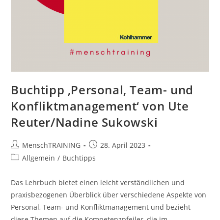
Buchtipp ‚Personal, Team- und
Konfliktmanagement‘ von Ute
Reuter/Nadine Sukowski
Beitrags-
Beitrag
MenschTRAINING
28. April 2023
Autor:
veröffentlicht:
Beitrags-
Allgemein
/
Buchtipps
Kategorie:
Das Lehrbuch bietet einen leicht verständlichen und
praxisbezogenen Überblick über verschiedene Aspekte von
Personal, Team- und Konfliktmanagement und bezieht
diese Themen auf die Kompetenzpfeiler, die im