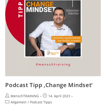
Podcast Tipp ‚Change Mindset‘
Beitrags-
Beitrag
MenschTRAINING
14. April 2023
Autor:
veröffentlicht:
Beitrags-
Allgemein
/
Podcast Tipps