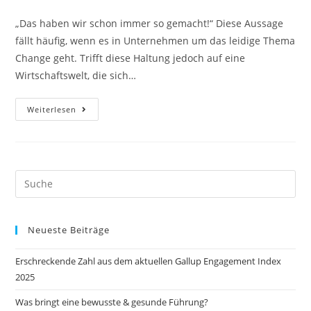
Kategorie:
„Das haben wir schon immer so gemacht!“ Diese Aussage
fällt häufig, wenn es in Unternehmen um das leidige Thema
Change geht. Trifft diese Haltung jedoch auf eine
Wirtschaftswelt, die sich…
Podcast
Weiterlesen
Tipp
‚Change
Mindset‘
Search
this
website
Neueste Beiträge
Erschreckende Zahl aus dem aktuellen Gallup Engagement Index
2025
Was bringt eine bewusste & gesunde Führung?