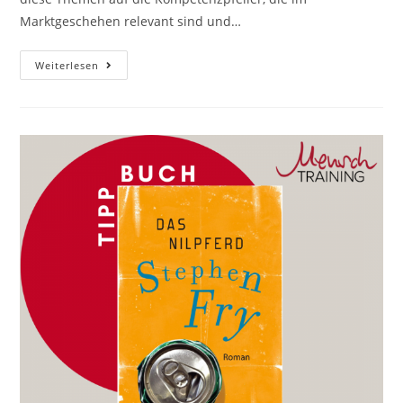
Marktgeschehen relevant sind und…
Buchtipp
Weiterlesen
‚Personal,
Team-
Und
Konfliktmanagement‘
Von
Ute
Reuter/Nadine
Sukowski