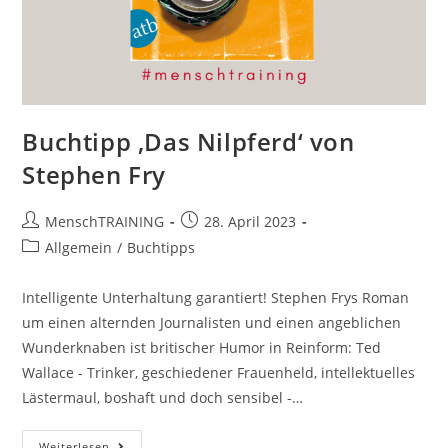
Buchtipp ‚Das Nilpferd‘ von
Stephen Fry
Beitrags-
Beitrag
MenschTRAINING
28. April 2023
Autor:
veröffentlicht:
Beitrags-
Allgemein
/
Buchtipps
Kategorie:
Intelligente Unterhaltung garantiert! Stephen Frys Roman
um einen alternden Journalisten und einen angeblichen
Wunderknaben ist britischer Humor in Reinform: Ted
Wallace - Trinker, geschiedener Frauenheld, intellektuelles
Lästermaul, boshaft und doch sensibel -…
Buchtipp
Weiterlesen