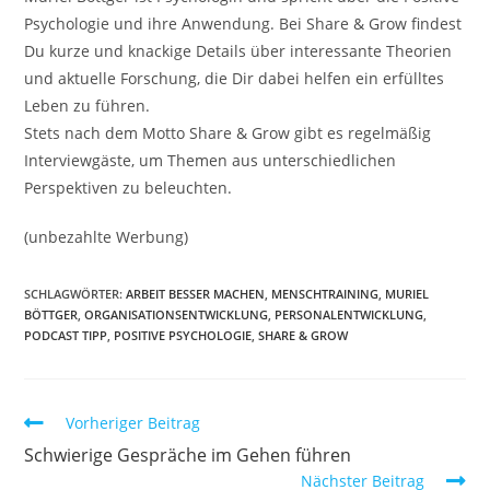
Psychologie und ihre Anwendung. Bei Share & Grow findest
Du kurze und knackige Details über interessante Theorien
und aktuelle Forschung, die Dir dabei helfen ein erfülltes
Leben zu führen.
Stets nach dem Motto Share & Grow gibt es regelmäßig
Interviewgäste, um Themen aus unterschiedlichen
Perspektiven zu beleuchten.
(unbezahlte Werbung)
SCHLAGWÖRTER:
ARBEIT BESSER MACHEN
,
MENSCHTRAINING
,
MURIEL
BÖTTGER
,
ORGANISATIONSENTWICKLUNG
,
PERSONALENTWICKLUNG
,
PODCAST TIPP
,
POSITIVE PSYCHOLOGIE
,
SHARE & GROW
Weitere
Vorheriger Beitrag
Artikel
Schwierige Gespräche im Gehen führen
ansehen
Nächster Beitrag