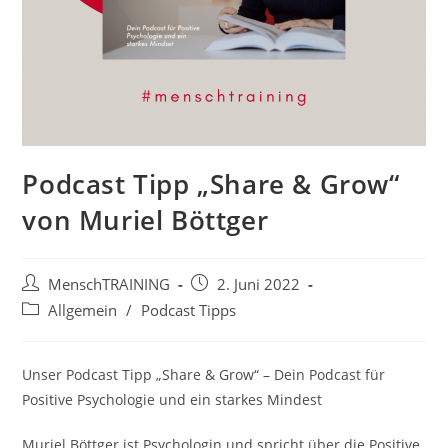
Podcast Tipp „Share & Grow“
von Muriel Böttger
Beitrags-
Beitrag
MenschTRAINING
2. Juni 2022
Autor:
veröffentlicht:
Beitrags-
Allgemein
/
Podcast Tipps
Kategorie:
Unser Podcast Tipp „Share & Grow“ – Dein Podcast für
Positive Psychologie und ein starkes Mindest
Muriel Böttger ist Psychologin und spricht über die Positive