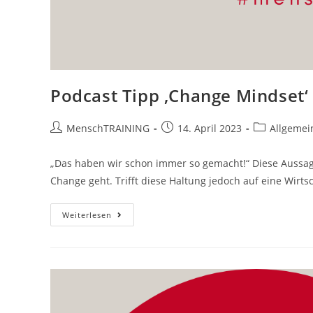
Podcast Tipp ‚Change Mindset‘
Beitrags-
Beitrag
Beitrags-
MenschTRAINING
14. April 2023
Allgemei
Autor:
veröffentlicht:
Kategorie:
„Das haben wir schon immer so gemacht!“ Diese Aussag
Change geht. Trifft diese Haltung jedoch auf eine Wirtsc
Podcast
Weiterlesen
Tipp
‚Change
Mindset‘