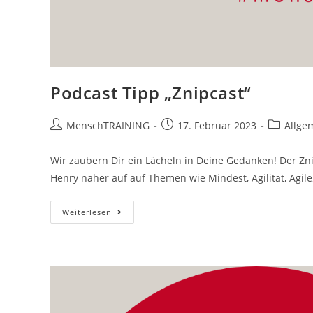
Podcast Tipp „Znipcast“
Beitrags-
Beitrag
Beitrags-
MenschTRAINING
17. Februar 2023
Allge
Autor:
veröffentlicht:
Kategorie
Wir zaubern Dir ein Lächeln in Deine Gedanken! Der Zn
Henry näher auf auf Themen wie Mindest, Agilität, Agil
Podcast
Weiterlesen
Tipp
„Znipcast“