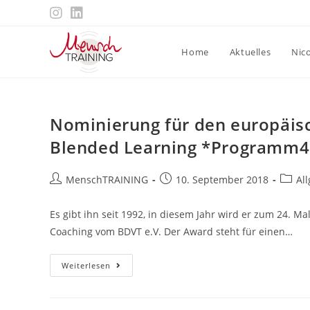
Zum
Inhalt
springen
Home
Aktuelles
Nic
Nominierung für den europäis
Blended Learning *Programm4
Beitrags-
Beitrag
Beitra
MenschTRAINING
10. September 2018
Al
Autor:
veröffentlicht:
Katego
Es gibt ihn seit 1992, in diesem Jahr wird er zum 24. Ma
Coaching vom BDVT e.V. Der Award steht für einen…
Nominierung
Weiterlesen
Für
Den
Europäischen
Trainerpreis