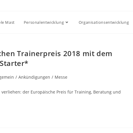
ole Mast
Personalentwicklung
Organisationsentwicklung
chen Trainerpreis 2018 mit dem
Starter*
gs-
lgemein
/
Ankündigungen
/
Messe
rie:
l verliehen: der Europäische Preis für Training, Beratung und