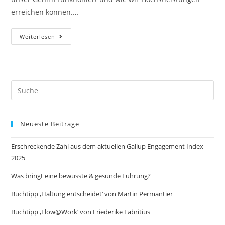
erreichen können.…
Buchtipp
Weiterlesen
„The
Leading
Brain“
Von
Friederike
Fabritius
&
Search
Hans
this
W.
Hagemann
website
Neueste Beiträge
Erschreckende Zahl aus dem aktuellen Gallup Engagement Index
2025
Was bringt eine bewusste & gesunde Führung?
Buchtipp ‚Haltung entscheidet‘ von Martin Permantier
Buchtipp ‚Flow@Work‘ von Friederike Fabritius