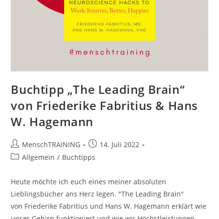
Buchtipp „The Leading Brain“
von Friederike Fabritius & Hans
W. Hagemann
Beitrags-
Beitrag
MenschTRAINING
14. Juli 2022
Autor:
veröffentlicht:
Beitrags-
Allgemein
/
Buchtipps
Kategorie:
Heute möchte ich euch eines meiner absoluten
Lieblingsbücher ans Herz legen. "The Leading Brain"
von Friederike Fabritius und Hans W. Hagemann erklärt wie
unser Gehirn funktioniert und wie wir Höchstleistungen