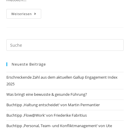
Buchtipp
Weiterlesen
„Minimalismus“
Von
Joshua
Fields
Millburn
Und
Ryan
Search
Nicodemus
this
website
Neueste Beiträge
Erschreckende Zahl aus dem aktuellen Gallup Engagement Index
2025
Was bringt eine bewusste & gesunde Führung?
Buchtipp ‚Haltung entscheidet‘ von Martin Permantier
Buchtipp ‚Flow@Work‘ von Friederike Fabritius
Buchtipp ‚Personal, Team- und Konfliktmanagement‘ von Ute