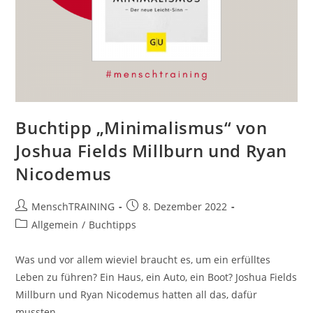
Buchtipp „Minimalismus“ von
Joshua Fields Millburn und Ryan
Nicodemus
Beitrags-
Beitrag
MenschTRAINING
8. Dezember 2022
Autor:
veröffentlicht:
Beitrags-
Allgemein
/
Buchtipps
Kategorie:
Was und vor allem wieviel braucht es, um ein erfülltes
Leben zu führen? Ein Haus, ein Auto, ein Boot? Joshua Fields
Millburn und Ryan Nicodemus hatten all das, dafür
mussten…