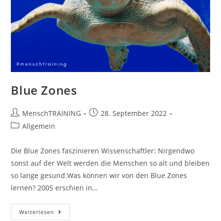
Blue Zones
Beitrags-
Beitrag
MenschTRAINING
28. September 2022
Autor:
veröffentlicht:
Beitrags-
Allgemein
Kategorie:
Die Blue Zones faszinieren Wissenschaftler: Nirgendwo
sonst auf der Welt werden die Menschen so alt und bleiben
so lange gesund.Was können wir von den Blue Zones
lernen? 2005 erschien in…
Blue
Weiterlesen
Zones