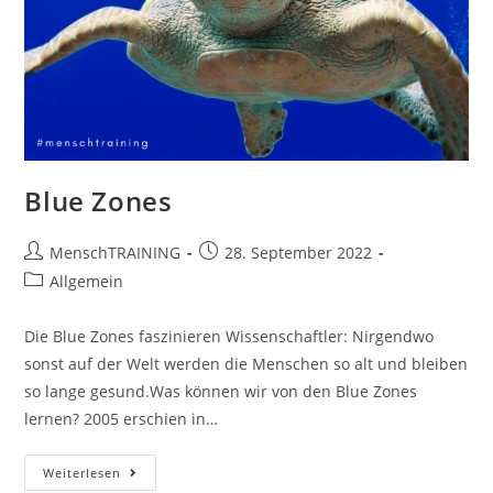
Blue Zones
Beitrags-
Beitrag
MenschTRAINING
28. September 2022
Autor:
veröffentlicht:
Beitrags-
Allgemein
Kategorie:
Die Blue Zones faszinieren Wissenschaftler: Nirgendwo
sonst auf der Welt werden die Menschen so alt und bleiben
so lange gesund.Was können wir von den Blue Zones
lernen? 2005 erschien in…
Blue
Weiterlesen
Zones