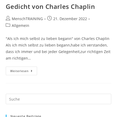
Gedicht von Charles Chaplin
Beitrags-
Beitrag
MenschTRAINING
21. Dezember 2022
Autor:
veröffentlicht:
Beitrags-
Allgemein
Kategorie:
"Als ich mich selbst zu lieben begann" von Charles Chaplin
Als ich mich selbst zu lieben begann,habe ich verstanden,
dass ich immer und bei jeder Gelegenheit,zur richtigen Zeit
am richtigen…
Gedicht
Weiterlesen
Von
Charles
Chaplin
Search
this
website
Neueste Beiträge