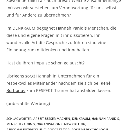
Sowohl beruflich als auch privat? Welche Zusammenhänge
müssen wir verstehen, um Verantwortung für uns selbst
und für Andere zu übernehmen?
Im DENKRAUM begegnet
Hannah Panidis
Menschen, die
diese und eigene Fragen mit ihr diskutieren. Ihr
wundervolle Art die Gespräche zu führen sind eine
Einladung zum mitdenken und innehalten.
Hast du ihren Impulse schon gelauscht?
Übrigens sorgt Hannah in Unternehmen für ein
respektvolles Miteinander nachdem sie sich bei
René
Borbonus
zum RESPEKT-Trainer hat ausbilden lassen.
(unbezahlte Werbung)
SCHLAGWÖRTER:
ARBEIT BESSER MACHEN
,
DENKRAUM
,
HANNAH PANIDIS
,
MENSCHTRAINING
,
ORGANISATIONSENTWICKLUNG
,
PERSONALENTWICKLUNG
,
PODCAST TIPP
,
POSITIVE PSYCHOLOGIE