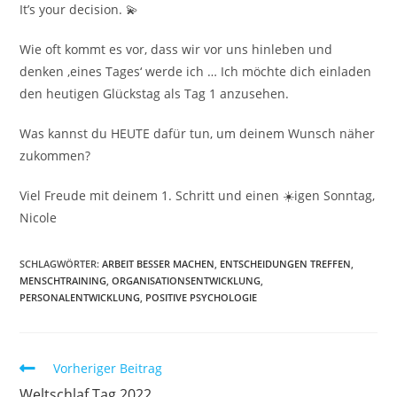
It’s your decision. 💫
Wie oft kommt es vor, dass wir vor uns hinleben und
denken ‚eines Tages‘ werde ich … Ich möchte dich einladen
den heutigen Glückstag als Tag 1 anzusehen.
Was kannst du HEUTE dafür tun, um deinem Wunsch näher
zukommen?
Viel Freude mit deinem 1. Schritt und einen ☀️igen Sonntag,
Nicole
SCHLAGWÖRTER:
ARBEIT BESSER MACHEN
,
ENTSCHEIDUNGEN TREFFEN
,
MENSCHTRAINING
,
ORGANISATIONSENTWICKLUNG
,
PERSONALENTWICKLUNG
,
POSITIVE PSYCHOLOGIE
Weitere
Vorheriger Beitrag
Artikel
Weltschlaf Tag 2022