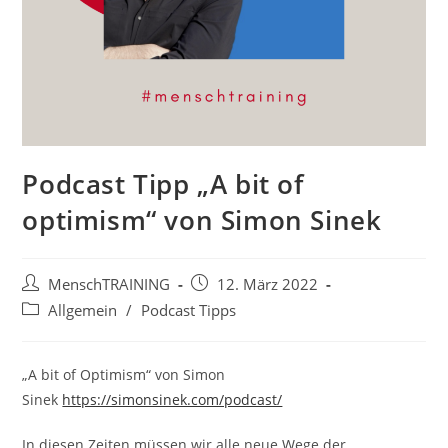
Podcast Tipp „A bit of
optimism“ von Simon Sinek
Beitrags-
Beitrag
MenschTRAINING
12. März 2022
Autor:
veröffentlicht:
Beitrags-
Allgemein
/
Podcast Tipps
Kategorie:
„A bit of Optimism“ von Simon
Sinek
https://simonsinek.com/podcast/
In diesen Zeiten müssen wir alle neue Wege der