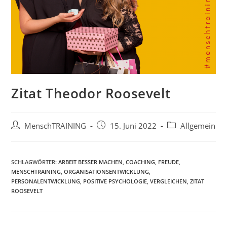
Zitat Theodor Roosevelt
Beitrags-
Beitrag
Beitrags-
MenschTRAINING
15. Juni 2022
Allgemein
Autor:
veröffentlicht:
Kategorie:
SCHLAGWÖRTER:
ARBEIT BESSER MACHEN
,
COACHING
,
FREUDE
,
MENSCHTRAINING
,
ORGANISATIONSENTWICKLUNG
,
PERSONALENTWICKLUNG
,
POSITIVE PSYCHOLOGIE
,
VERGLEICHEN
,
ZITAT
ROOSEVELT