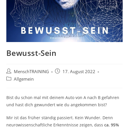
Bewusst-Sein
Beitrags-
Beitrag
MenschTRAINING
17. August 2022
Autor:
veröffentlicht:
Beitrags-
Allgemein
Kategorie:
Bist du schon mal mit deinem Auto von A nach B gefahren
und hast dich gewundert wie du angekommen bist?
Mir ist das früher ständig passiert. Kein Wunder. Denn
neurowissenschaftliche Erkenntnisse zeigen, dass
ca. 95%