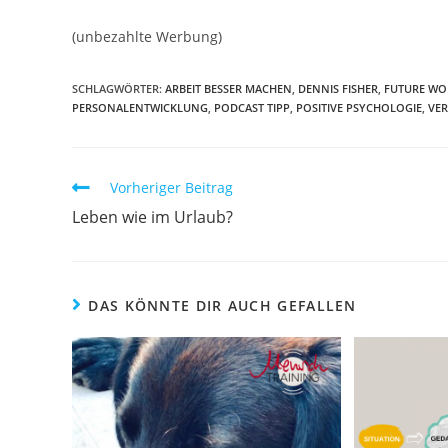
(unbezahlte Werbung)
SCHLAGWÖRTER:
ARBEIT BESSER MACHEN
,
DENNIS FISHER
,
FUTURE WOR
PERSONALENTWICKLUNG
,
PODCAST TIPP
,
POSITIVE PSYCHOLOGIE
,
VE
Weitere
Vorheriger Beitrag
Artikel
Leben wie im Urlaub?
ansehen
DAS KÖNNTE DIR AUCH GEFALLEN