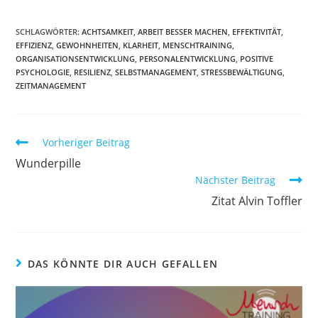
SCHLAGWÖRTER:
ACHTSAMKEIT
,
ARBEIT BESSER MACHEN
,
EFFEKTIVITÄT
,
EFFIZIENZ
,
GEWOHNHEITEN
,
KLARHEIT
,
MENSCHTRAINING
,
ORGANISATIONSENTWICKLUNG
,
PERSONALENTWICKLUNG
,
POSITIVE
PSYCHOLOGIE
,
RESILIENZ
,
SELBSTMANAGEMENT
,
STRESSBEWÄLTIGUNG
,
ZEITMANAGEMENT
Weitere
Vorheriger Beitrag
Artikel
Wunderpille
ansehen
Nächster Beitrag
Zitat Alvin Toffler
DAS KÖNNTE DIR AUCH GEFALLEN